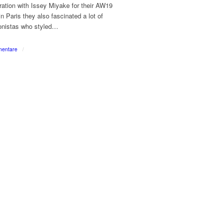
ation with Issey Miyake for their AW19
n Paris they also fascinated a lot of
onistas who styled…
entare
/