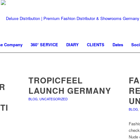
he Company
360° SERVICE
DIARY
CLIENTS
Dates
Soci
TROPICFEEL
FA
R
LAUNCH GERMANY
RE
UN
BLOG
,
UNCATEGORIZED
TI
BLOG
,
Fashio
check 
Nude d