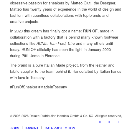
obsessive passion for sneakers by Matteo Ciuti, the Designer.
Matteo has twenty years of experience in the world of design and
fashion, with countless collaborations with top brands and
creative projects.
In 2020 this dream has finally got a name:
RUN OF
, made in
collaboration with a factory that is behind many known footwear
collections like
ACNE, Tom Ford, Etro
and many others until
today. RUN OF officially has seen the light in January 2020
during Pitti Uomo in Florence.
The brand is a pure Italian Made project, from the leather and
fabric supplier to the team behind it. Handcrafted by Italian hands
with love in Toscany.
(Edited by Ilya Morgan)
#RunOfSneaker #MadeInToscany
© 2005-2026 Deluxe Distribution Handels GmbH & Co. KG. All rights reserved,
JOBS
IMPRINT
DATA PROTECTION