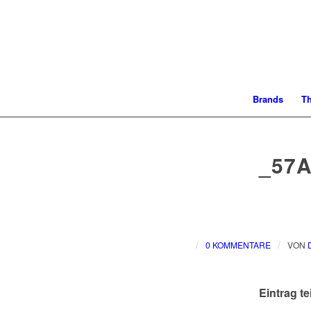
Brands
T
_57A
/
/
0 KOMMENTARE
VON
Eintrag te