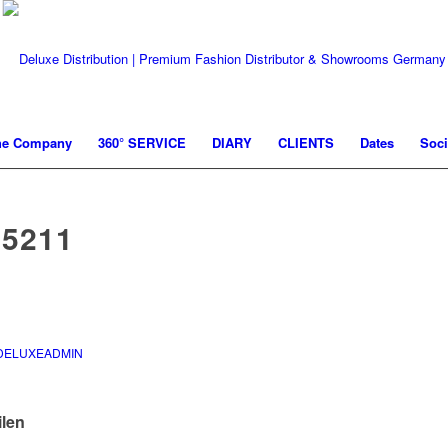
he Company
360° SERVICE
DIARY
CLIENTS
Dates
Soci
5211
DELUXEADMIN
ilen