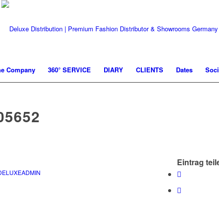
he Company
360° SERVICE
DIARY
CLIENTS
Dates
Soci
05652
Eintrag teil
DELUXEADMIN