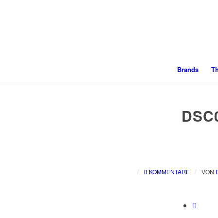
Brands
T
DSC
/
/
0 KOMMENTARE
VON