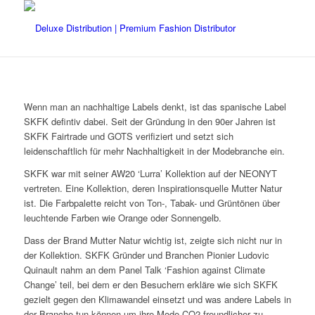
Wenn man an nachhaltige Labels denkt, ist das spanische Label
SKFK defintiv dabei. Seit der Gründung in den 90er Jahren ist
SKFK Fairtrade und GOTS verifiziert und setzt sich
leidenschaftlich für mehr Nachhaltigkeit in der Modebranche ein.
SKFK war mit seiner AW20 ‘Lurra’ Kollektion auf der NEONYT
vertreten. Eine Kollektion, deren Inspirationsquelle Mutter Natur
ist. Die Farbpalette reicht von Ton-, Tabak- und Grüntönen über
leuchtende Farben wie Orange oder Sonnengelb.
Dass der Brand Mutter Natur wichtig ist, zeigte sich nicht nur in
der Kollektion. SKFK Gründer und Branchen Pionier Ludovic
Quinault nahm an dem Panel Talk ‘Fashion against Climate
Change’ teil, bei dem er den Besuchern erkläre wie sich SKFK
gezielt gegen den Klimawandel einsetzt und was andere Labels in
der Branche tun können um ihre Mode
CO2 freundlicher zu