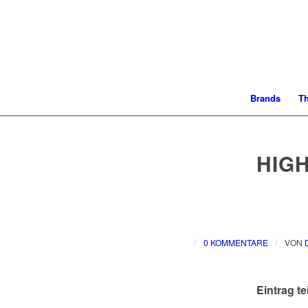
Brands
T
HIG
/
/
0 KOMMENTARE
VON
Eintrag te