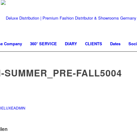
he Company
360° SERVICE
DIARY
CLIENTS
Dates
Soci
H-SUMMER_PRE-FALL5004
DELUXEADMIN
ilen