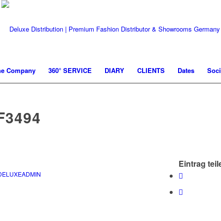
he Company
360° SERVICE
DIARY
CLIENTS
Dates
Soci
F3494
Eintrag teil
DELUXEADMIN