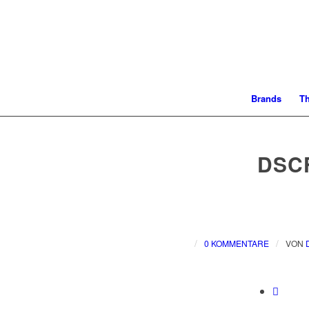
Brands
T
DSC
/
/
0 KOMMENTARE
VON