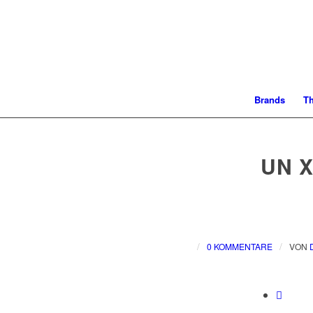
Brands
T
UN X
/
/
0 KOMMENTARE
VON