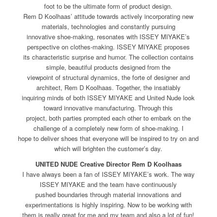
foot to be the ultimate form of product design.
Rem D Koolhaas’ attitude towards actively incorporating new
materials, technologies and constantly pursuing
innovative shoe-making, resonates with ISSEY MIYAKE’s
perspective on clothes-making. ISSEY MIYAKE proposes
its characteristic surprise and humor. The collection contains
simple, beautiful products designed from the
viewpoint of structural dynamics, the forte of designer and
architect, Rem D Koolhaas. Together, the insatiably
inquiring minds of both ISSEY MIYAKE and United Nude look
toward innovative manufacturing. Through this
project, both parties prompted each other to embark on the
challenge of a completely new form of shoe-making. I
hope to deliver shoes that everyone will be inspired to try on and
which will brighten the customer’s day.
UNITED NUDE Creative Director Rem D Koolhaas
I have always been a fan of ISSEY MIYAKE’s work. The way
ISSEY MIYAKE and the team have continuously
pushed boundaries through material innovations and
experimentations is highly inspiring. Now to be working with
them is really great for me and my team and also a lot of fun!