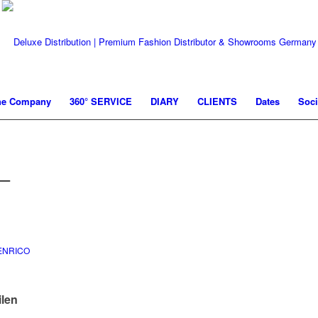
he Company
360° SERVICE
DIARY
CLIENTS
Dates
Soci
_
ENRICO
ilen